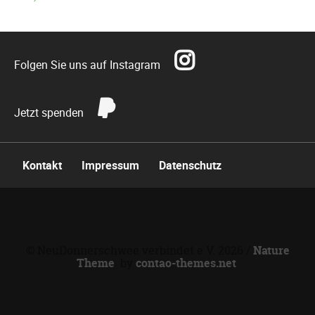
Folgen Sie uns auf Instagram
Jetzt spenden
Navigation
Kontakt
Impressum
Datenschutz
überspringen
© NeuDonnerschwee verbindet e.V. 2026 /
Nature
Theme
by
contao-themes.net