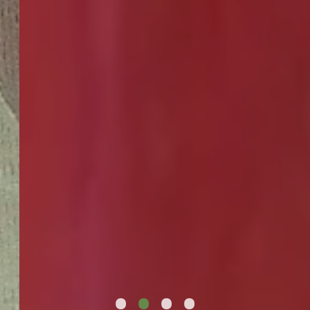
•
•
•
•