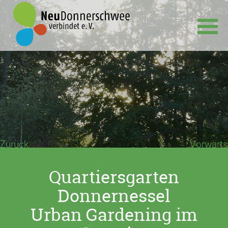
Navigation
überspringen
Zurück
Vorwärts
Quartiersgarten
Donnernessel
Urban Gardening im